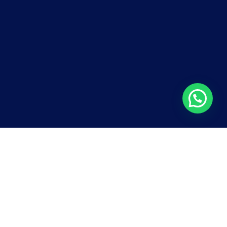
VIDEOCLIPE
A Bicicleta – Ayam
Ubráis Barco & O