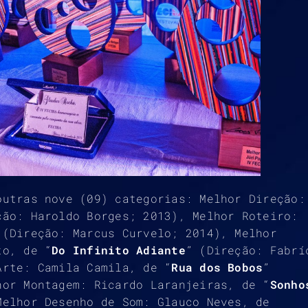
outras nove (09) categorias: Melhor Direção:
ção: Haroldo Borges; 2013), Melhor Roteiro:
 (Direção: Marcus Curvelo; 2014), Melhor
to, de “
Do Infinito Adiante
” (Direção: Fabrí
Arte: Camila Camila, de “
Rua dos Bobos
”
hor Montagem: Ricardo Laranjeiras, de “
Sonho
Melhor Desenho de Som: Glauco Neves, de