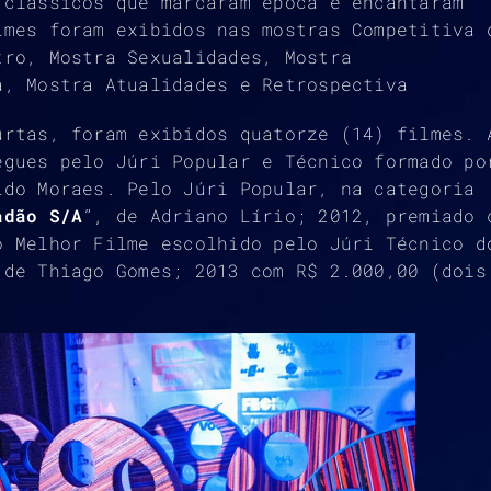
 clássicos que marcaram época e encantaram
lmes foram exibidos nas mostras Competitiva 
tro, Mostra Sexualidades, Mostra
a, Mostra Atualidades e Retrospectiva
urtas, foram exibidos quatorze (14) filmes. 
egues pelo Júri Popular e Técnico formado po
ldo Moraes. Pelo Júri Popular, na categoria
adão S/A
”, de Adriano Lírio; 2012, premiado 
o Melhor Filme escolhido pelo Júri Técnico d
 de Thiago Gomes; 2013 com R$ 2.000,00 (dois