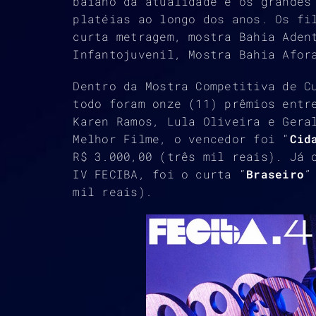
baiano da atualidade e os grandes
platéias ao longo dos anos. Os fi
curta metragem, mostra Bahia Aden
Infantojuvenil, Mostra Bahia Afor
Dentro da Mostra Competitiva de C
todo foram onze (11) prêmios entr
Karen Ramos, Lula Oliveira e Gera
Melhor Filme, o vencedor foi “
Cid
R$ 3.000,00 (três mil reais). Já 
IV FECIBA, foi o curta “
Braseiro
”
mil reais).