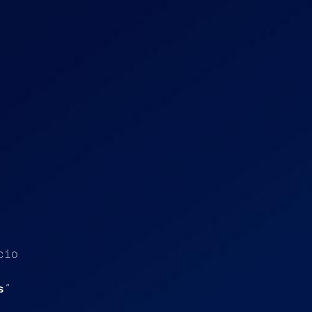
cio
s
”