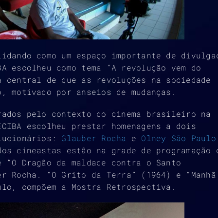
lidando como um espaço importante de divulga
BA escolheu como tema “A revolução vem do
a central de que as revoluções na sociedade
o, motivado por anseios de mudanças.
rados pelo contexto do cinema brasileiro na
ECIBA escolheu prestar homenagens a dois
olucionários:
Glauber Rocha
e
Olney São Paulo
dos cineastas estão na grade de programação 
e “O Dragão da maldade contra o Santo
er Rocha. “O Grito da Terra” (1964) e “Manhã
ulo, compõem a Mostra Retrospectiva.