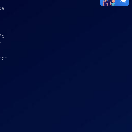
de
Ao
r
com
o