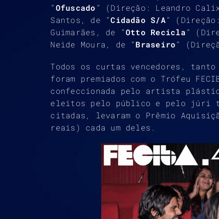
“
Ofuscado
” (Direção: Leandro Cali
Santos, de “
Cidadão S/A
” (Direção
Guimarães, de “
Otto Recicla
” (Dir
Neide Moura, de “
Braseiro
” (Direç
Todos os curtas vencedores, tanto
foram premiados com o Trófeu FECI
confeccionada pelo artista plásti
eleitos pelo público e pelo júri 
citadas, levaram o Prêmio Aquisiç
reais) cada um deles.