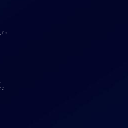
ção
.
do