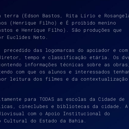
a terra (Edson Bastos, Rita Lírio e Rosangel
nos (Henrique Filho) e É proibido menino
astos e Henrique Filho). São produções que
or Euclides Neto.
, precedido das logomarcas do apoiador e com
diretor, tempo e classificação etária. Os dv
contendo informações técnicas sobre as obras
zendo com que os alunos e interessados tenha
hor leitura dos filmes e da contextualização
itamente para TODAS as escolas da Cidade de
licas, cineclubes e bibliotecas da cidade. A
diovisual com o Apoio Institucional do
o Cultural do Estado da Bahia.