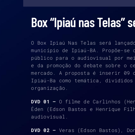
Box “Ipiaú nas Telas” 
O Box Ipiaú Nas Telas será lançad
município de Ipiaú-BA. Propõe-se 
público para o audiovisual por me
e da promoção do debate sobre o c
mercado. A proposta é inserir 09 
Ipiaú-Ba como temática, divididos
organização.
DVD 01 –
O filme de Carlinhos (He
Éden (Edson Bastos e Henrique Fil
audiovisual.
DVD 02 –
Veras (Edson Bastos), Do