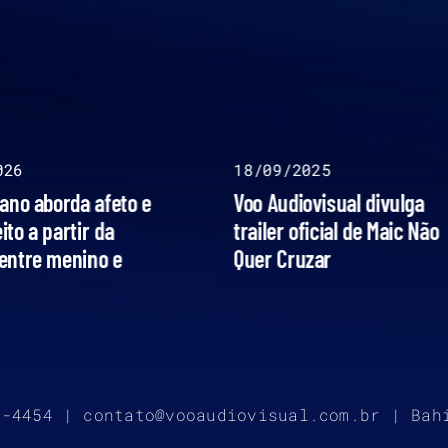
026
18/09/2025
iano aborda afeto e
Voo Audiovisual divulga
to a partir da
trailer oficial de Maic Não
entre menino e
Quer Cruzar
o
4-4454 | contato@vooaudiovisual.com.br | Bah