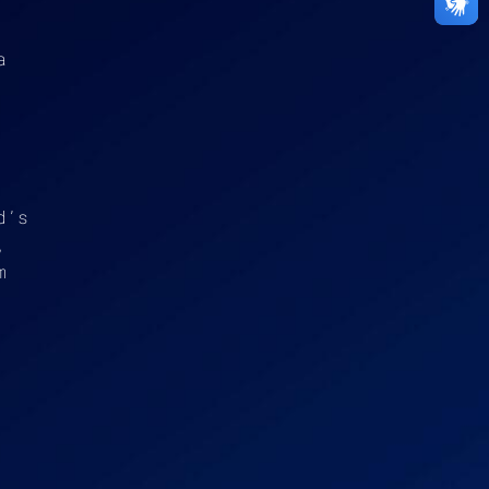
a
d’s
,
m