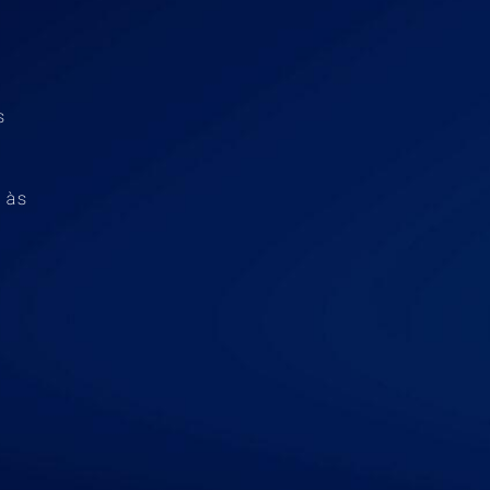
s
 às