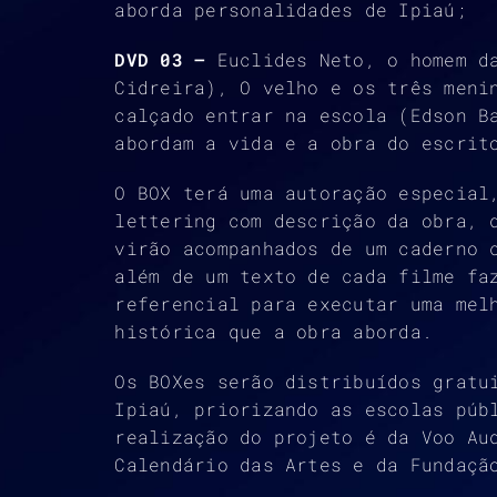
aborda personalidades de Ipiaú;
DVD 03 –
Euclides Neto, o homem d
Cidreira), O velho e os três meni
calçado entrar na escola (Edson B
abordam a vida e a obra do escrit
O BOX terá uma autoração especial
lettering com descrição da obra, 
virão acompanhados de um caderno 
além de um texto de cada filme fa
referencial para executar uma mel
histórica que a obra aborda.
Os BOXes serão distribuídos gratu
Ipiaú, priorizando as escolas púb
realização do projeto é da Voo Au
Calendário das Artes e da Fundaçã