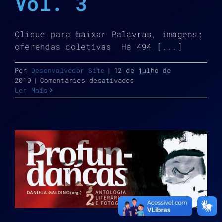
Vol. 3
Clique para baixar Palavras, imagens:
oferendas coletivas Há 494 [...]
Por
Desenvolvedor Site
|
12 de julho de
em
2019
|
Comentários desativados
Profundanças
Ler Mais
–
Vol.
3