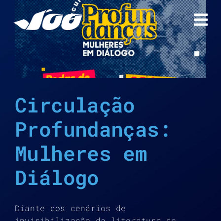
Ir
para
o
conteúdo
Circulação
Profundanças:
Mulheres em
Diálogo
Diante dos cenários de
invisibilização da literatura de