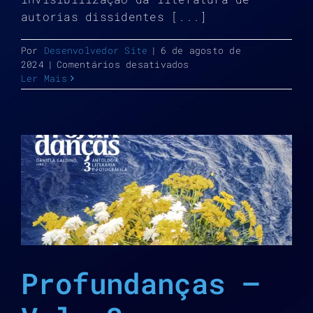
autorias dissidentes [...]
Por
Desenvolvedor Site
|
6 de agosto de
em
2024
|
Comentários desativados
Circulação
Ler Mais
Profundanças:
Mulheres
em
Diálogo
Profundanças –