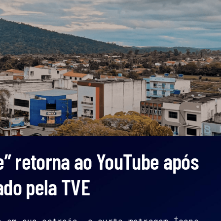
” retorna ao YouTube após
ado pela TVE
o em sua estreia, o curta-metragem Ícone,