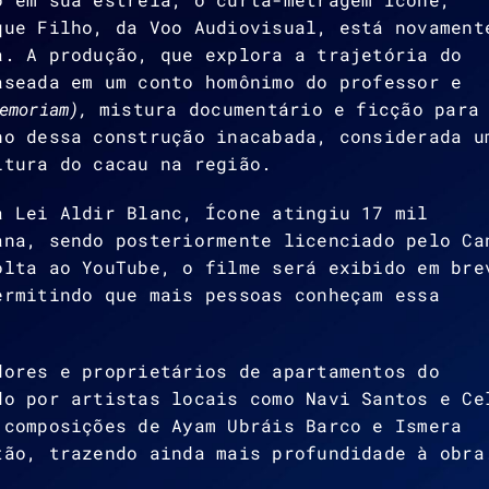
que Filho, da Voo Audiovisual, está novament
a. A produção, que explora a trajetória do
aseada em um conto homônimo do professor e
memoriam),
mistura documentário e ficção para
no dessa construção inacabada, considerada u
ltura do cacau na região.
a Lei Aldir Blanc, Ícone atingiu 17 mil
ana, sendo posteriormente licenciado pelo Ca
olta ao YouTube, o filme será exibido em bre
ermitindo que mais pessoas conheçam essa
dores e proprietários de apartamentos do
do por artistas locais como Navi Santos e Ce
 composições de Ayam Ubráis Barco e Ismera
tão, trazendo ainda mais profundidade à obra