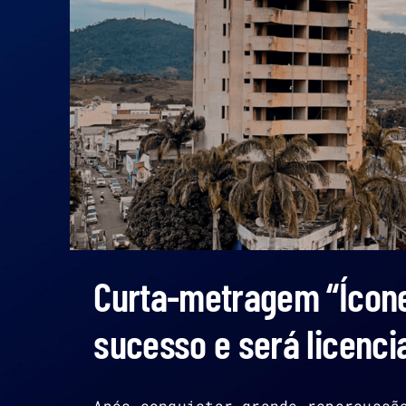
Curta-metragem “Ícone
sucesso e será licenci
Após conquistar grande repercussã