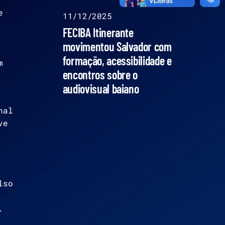
e
11/12/2025
FECIBA Itinerante
movimentou Salvador com
formação, acessibilidade e
m
encontros sobre o
audiovisual baiano
nal
ve
lso
.