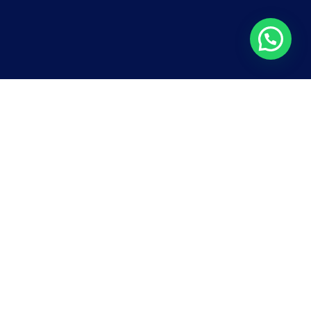
CINEMA/CURTA
É proibido menino
calçado entrar na
escola