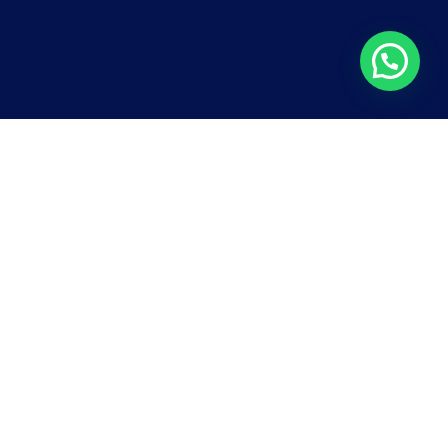
VIDEOCLIPE
Mar de Refrigerante
– Achiles