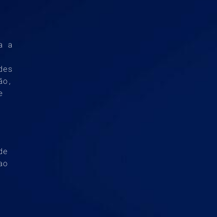
a a
des
ão,
e
de
ao