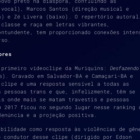
povo preto na diáspora, confluindo as
(vocal), Marcos Santos (direção musical e
a) e Zé Livera (baixo). O repertório autoral
 classe e raça em letras vibrantes,
ontundente, tem proporcionado conexões inten
rso.
ores
 primeiro videoclipe da Muriquins:
Desfazendo
s). Gravado em Salvador-BA e Camaçari-BA e
 clipe é uma resposta sensível a todas as
s pessoas trans e que, infelizmente, têm se
ís onde mais se matam travestis e pessoas
m 2017 ficou no segundo lugar nesse ranking 
denúncia e a projeção positiva.
ibilidade como resposta às violências de gên
o condutor desse clipe (dirigido por Edson