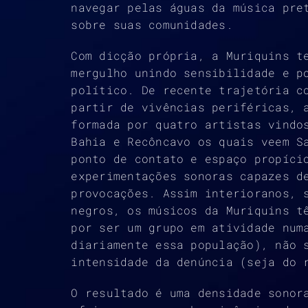
navegar pelas águas da música pre
sobre suas comunidades.
Com dicção própria, a Muriquins t
mergulho unindo sensibilidade e p
político. De recente trajetória c
partir de vivências periféricas, 
formada por quatro artistas vindo
Bahia e Recôncavo os quais veem S
ponto de contato e espaço propíci
experimentações sonoras capazes d
provocações. Assim interioranos, 
negros, os músicos da Muriquins t
por ser um grupo em atividade num
diariamente essa população), não 
intensidade da denúncia (seja do 
O resultado é uma densidade sonor