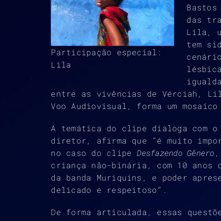
Bastos
das tr
Lila, 
tem si
Participação especial:
cenári
Lila
lésbic
iguald
entre as vivências de Vérciah, Li
Voo Audiovisual, forma um mosaico
A temática do clipe dialoga com o
diretor, afirma que “é muito impo
no caso do clipe
Desfazendo Gênero
,
criança não-binária, com 10 anos 
da banda Muriquins, e poder apres
delicado e respeitoso”.
De forma articulada, essas questõ