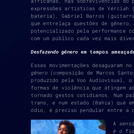
africanas, nas sobrevivências do 
expressões artísticas de Vérciah 
bateria), Gabriel Barros (guitarr
que entrelaça questões de gênero,
potencializado pela performance c
com um público cada vez mais dive
Desfazendo gênero
em tempos ameaçad
Essas movimentações desaguaram no
gênero
(composição de Marcos Santo
produzido pela Voo Audiovisual, o
formas de violência que atingem a
tornado gestos cotidianos. Num pa
trans, e num estado (Bahia) que e
ódio, é preciso pendular entre a 
A sens
é o fi