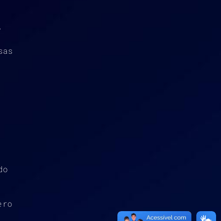
,
sas
do
ero