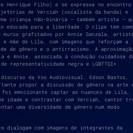
 e Henrique Filho) e se expressa no encontro
ajetórias de Vérciah (vocalista da banda) e
uma criança não-binária – também artista – q
do educada para a liberdade. O clipe tem com
o muros grafitados por Annie Ganzala, artist
a e mãe de Lila, com imagens que reforçam a
ade de gênero e o antirracismo. A aproximaçã
la e Annie, associada à condução cuidadosa d
 de representatividade negra e LGBTTQI+.
 discurso da Voo Audiovisual. Edson Bastos,
rtante propor a discussão de gênero na arte 
 foi emocionante captar as nuances de Lila,
de idade e contrastar com Vérciah, cantor tr
entar uma diversidade de gênero num modo
es dialogam com imagens de integrantes da