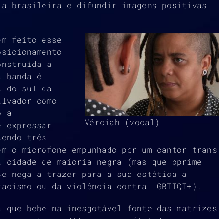
ta brasileira e difundir imagens positivas
em feito esse
osicionamento
onstruída a
a banda é
s do sul da
alvador como
o a
Vérciah (vocal)
e expressar
sendo três
êm o microfone empunhado por um cantor trans
a cidade de maioria negra (mas que oprime
se nega a trazer para a sua estética a
racismo ou da violência contra LGBTTQI+).
a que bebe na inesgotável fonte das matrizes