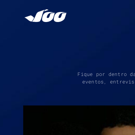
Ir
para
o
conteúdo
Fique por dentro d
eventos, entrevis