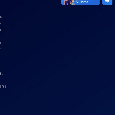
ue
o
a
o
a
e,
ans