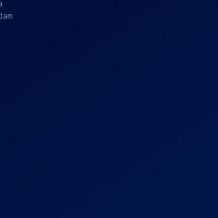
a
dam