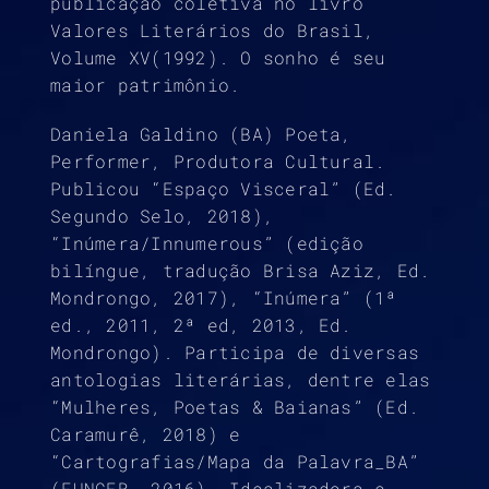
publicação coletiva no livro
Valores Literários do Brasil,
Volume XV(1992). O sonho é seu
maior patrimônio.
Daniela Galdino (BA) Poeta,
Performer, Produtora Cultural.
Publicou “Espaço Visceral” (Ed.
Segundo Selo, 2018),
“Inúmera/Innumerous” (edição
bilíngue, tradução Brisa Aziz, Ed.
Mondrongo, 2017), “Inúmera” (1ª
ed., 2011, 2ª ed, 2013, Ed.
Mondrongo). Participa de diversas
antologias literárias, dentre elas
“Mulheres, Poetas & Baianas” (Ed.
Caramurê, 2018) e
“Cartografias/Mapa da Palavra_BA”
(FUNCEB, 2016). Idealizadora e