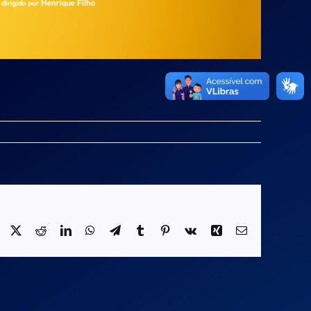
Facebook
X
Reddit
LinkedIn
WhatsApp
Telegram
Tumblr
Pinterest
Vk
Xing
E-
mail