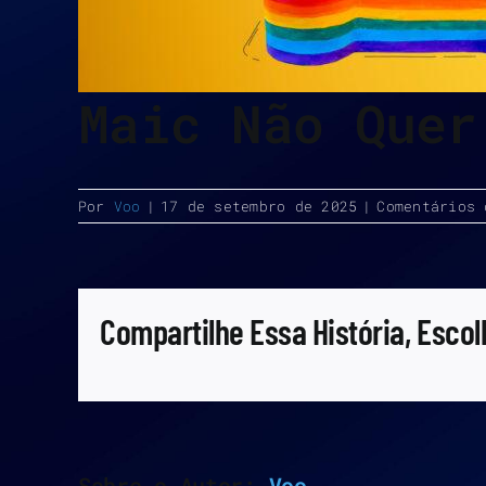
Maic Não Quer
Por
Voo
|
17 de setembro de 2025
|
Comentários 
Compartilhe Essa História, Escol
Sobre o Autor:
Voo