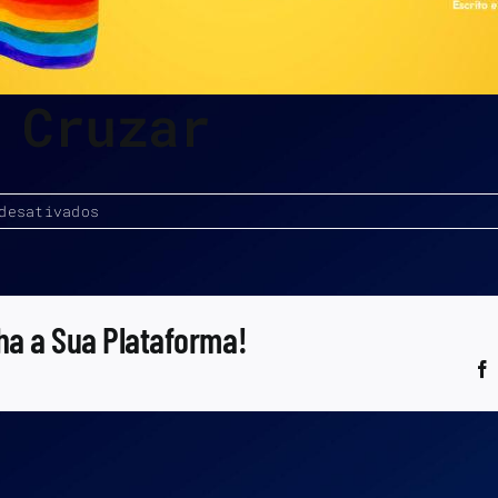
 Cruzar
em
desativados
Maic
Não
Quer
Cruzar
ha a Sua Plataforma!