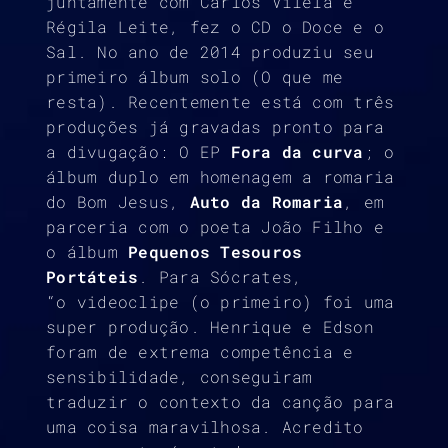
juntamente com Carlos Vilela e
Régila Leite, fez o CD o Doce e o
Sal. No ano de 2014 produziu seu
primeiro álbum solo (O que me
resta). Recentemente está com três
produções já gravadas pronto para
a divugação: O EP
Fora da curva
; o
álbum duplo em homenagem a romaria
do Bom Jesus,
Auto da Romaria
, em
parceria com o poeta João Filho e
o álbum
Pequenos Tesouros
Portáteis
. Para Sócrates,
“o videoclipe (o primeiro) foi uma
super produção. Henrique e Edson
foram de extrema competência e
sensibilidade, conseguiram
traduzir o contexto da canção para
uma coisa maravilhosa. Acredito