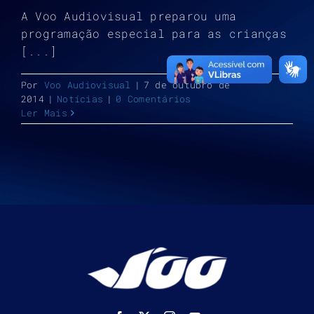
A Voo Audiovisual preparou uma
programação especial para as crianças
[...]
Por
Voo Audiovisual
|
7 de outubro de
2014
|
Notícias
|
0 Comentários
Ler Mais