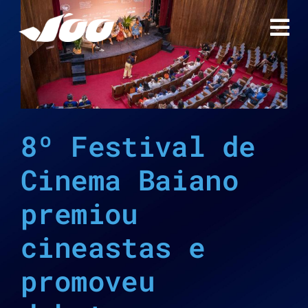
Ir
para
o
conteúdo
8º Festival de
Cinema Baiano
premiou
cineastas e
promoveu