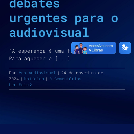
debates
urgentes para o
audiovisual
"A esperança é uma flecha de fogo".
Para aquecer e [...]
Por
Voo Audiovisual
|
24 de novembro de
2024
|
Notícias
|
0 Comentários
Ler Mais