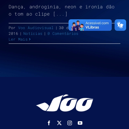
Dança, androginia, neon e ironia dão
o tom ao clipe [...]
Por
Voo Audiovisual
|
30 de novembro de
2016
|
Notícias
|
0 Comentários
Ler Mais