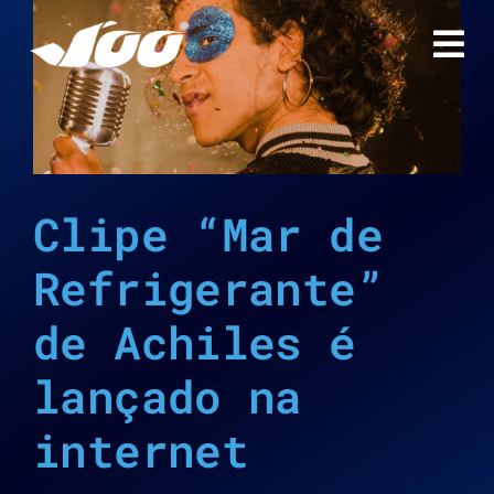
Ir
para
o
conteúdo
Clipe “Mar de
Refrigerante”
de Achiles é
lançado na
internet