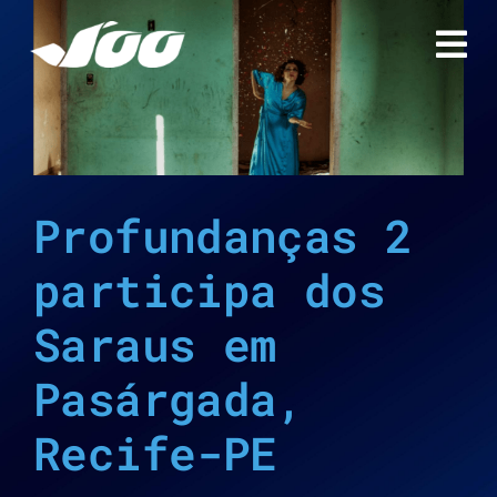
Ir
para
o
conteúdo
Profundanças 2
participa dos
Saraus em
Pasárgada,
Recife-PE