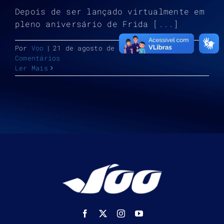
Depois de ser lançado virtualmente em
pleno aniversário de Frida [...]
Por
Voo
|
21 de agosto de 2017
|
Notícias
|
0
Comentários
Ler Mais