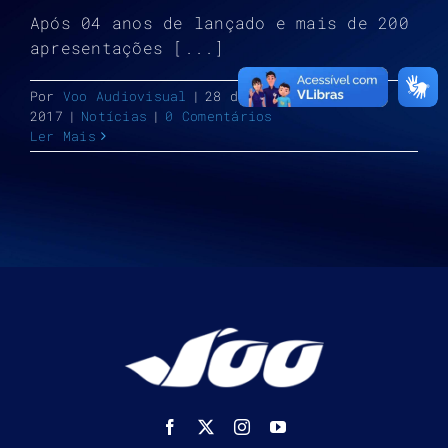
Após 04 anos de lançado e mais de 200
apresentações [...]
Por
Voo Audiovisual
|
28 de setembro de
2017
|
Notícias
|
0 Comentários
Ler Mais