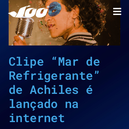
Ir
para
o
conteúdo
Clipe “Mar de
Refrigerante”
de Achiles é
lançado na
internet