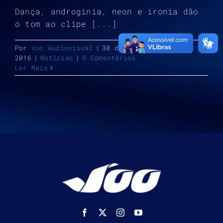
Dança, androginia, neon e ironia dão
o tom ao clipe [...]
Por
Voo Audiovisual
|
30 de novembro de
2016
|
Notícias
|
0 Comentários
Ler Mais