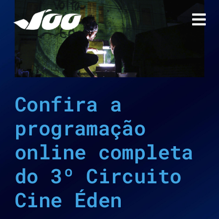
Ir
para
o
conteúdo
Confira a
programação
online completa
do 3º Circuito
Cine Éden