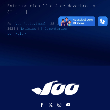
Entre os dias 1° e 4 de dezembro, o
3° [...]
Por
Voo Audiovisual
|
28 de novembro de
2020
|
Notícias
|
0 Comentários
Ler Mais