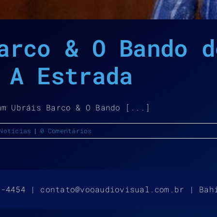
arco & O Bando d
 A Estrada
am Ubráis Barco & O Bando [...]
Notícias
|
0 Comentários
4-4454 | contato@vooaudiovisual.com.br | Bah