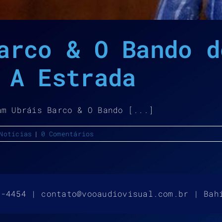
arco & O Bando d
 A Estrada
am Ubráis Barco & O Bando [...]
Notícias
|
0 Comentários
4-4454 | contato@vooaudiovisual.com.br | Bah