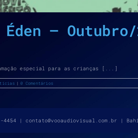
 Éden – Outubro/
amação especial para as crianças [...]
tícias
|
0 Comentários
4-4454 | contato@vooaudiovisual.com.br | Bah