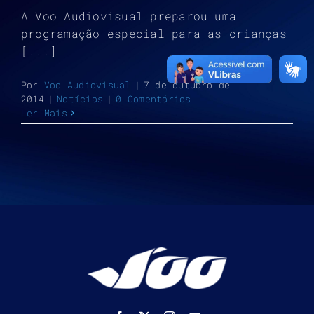
A Voo Audiovisual preparou uma
programação especial para as crianças
[...]
Por
Voo Audiovisual
|
7 de outubro de
2014
|
Notícias
|
0 Comentários
Ler Mais