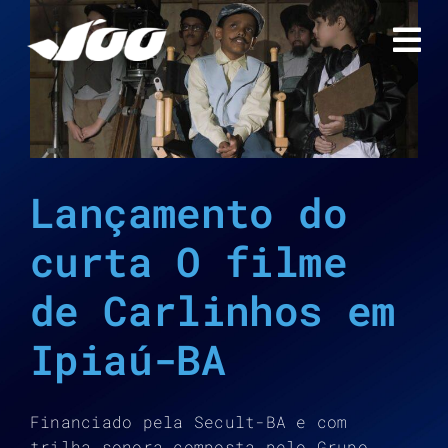
Ir
para
o
conteúdo
Lançamento do
curta O filme
de Carlinhos em
Ipiaú-BA
Financiado pela Secult-BA e com
trilha sonora composta pelo Grupo