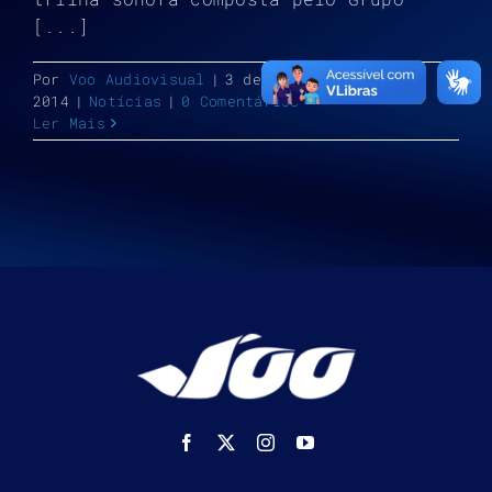
[...]
Por
Voo Audiovisual
|
3 de outubro de
2014
|
Notícias
|
0 Comentários
Ler Mais