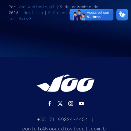
Por
Voo Audiovisual
|
9 de dezembro de
2015
|
Notícias
|
0 Comentários
Ler Mais
+55 71 99324-4454 |
contato@vooaudiovisual.com.br