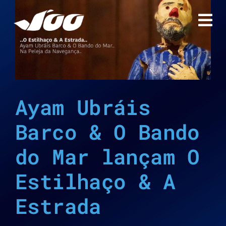
Ir
para
o
A
conteúdo
Ayam Ubráis
Barco & O Bando
do Mar lançam O
Estilhaço & A
Estrada