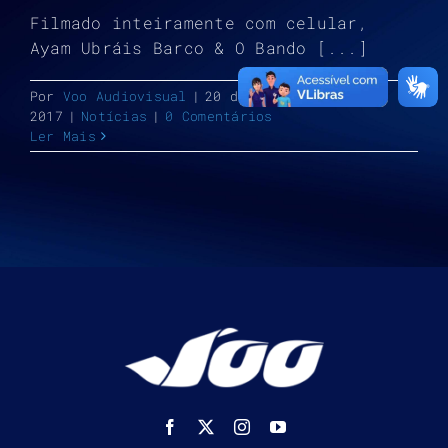
Filmado inteiramente com celular,
Ayam Ubráis Barco & O Bando [...]
Por
Voo Audiovisual
|
20 de dezembro de
2017
|
Notícias
|
0 Comentários
Ler Mais