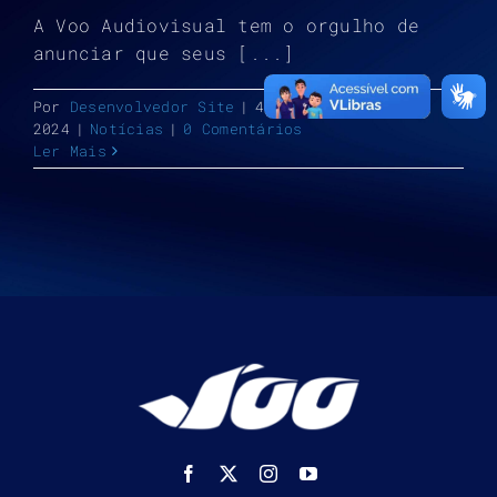
A Voo Audiovisual tem o orgulho de
anunciar que seus [...]
Por
Desenvolvedor Site
|
4 de agosto de
2024
|
Notícias
|
0 Comentários
Ler Mais