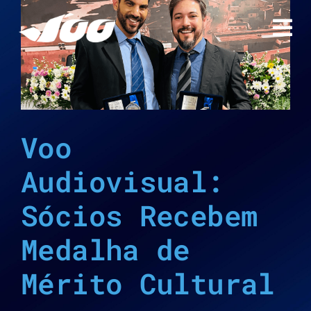
Ir
para
o
conteúdo
Voo
Audiovisual:
Sócios Recebem
Medalha de
Mérito Cultural