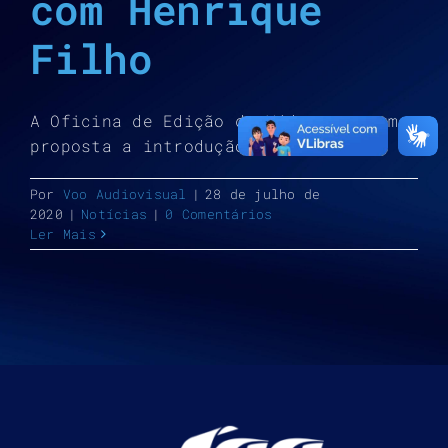
com Henrique
Filho
A Oficina de Edição de Vídeo tem como
proposta a introdução das [...]
Por
Voo Audiovisual
|
28 de julho de
2020
|
Notícias
|
0 Comentários
Ler Mais