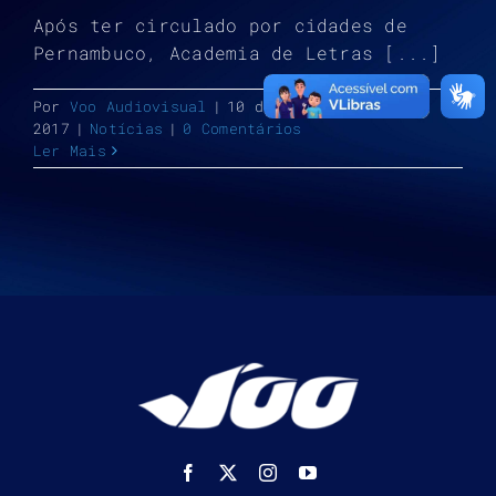
Após ter circulado por cidades de
Pernambuco, Academia de Letras [...]
Por
Voo Audiovisual
|
10 de outubro de
2017
|
Notícias
|
0 Comentários
Ler Mais