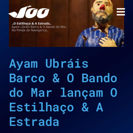
Ir
para
o
A
conteúdo
Ayam Ubráis
Barco & O Bando
do Mar lançam O
Estilhaço & A
Estrada