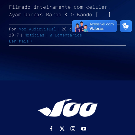
Filmado inteiramente com celular,
Ayam Ubráis Barco & O Bando [...]
Por
Voo Audiovisual
|
20 de dezembro de
2017
|
Notícias
|
0 Comentários
Ler Mais