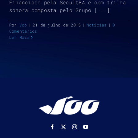
Financiado pela SecultBA e com trilha
sonora composta pelo Grupo [...]
Por
Voo
|
21 de julho de 2015
|
Notícias
|
0
Comentários
Ler Mais