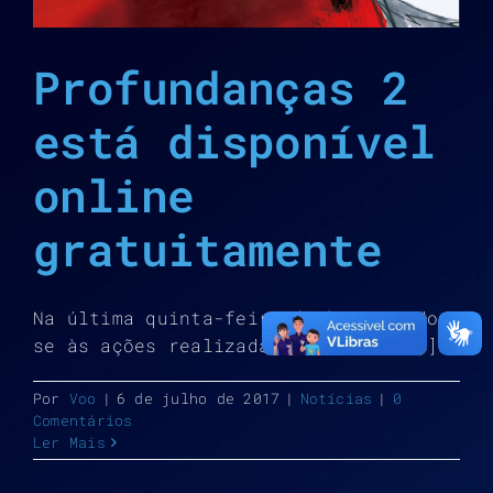
Profundanças 2
está disponível
online
gratuitamente
Na última quinta-feira (06), somando-
se às ações realizadas em todo [...]
Por
Voo
|
6 de julho de 2017
|
Notícias
|
0
Comentários
Ler Mais