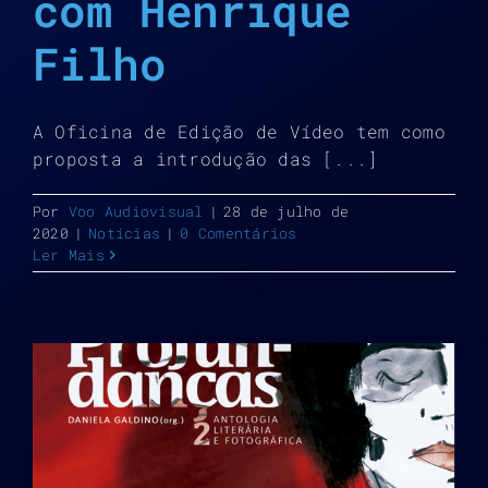
com Henrique
Filho
A Oficina de Edição de Vídeo tem como
proposta a introdução das [...]
Por
Voo Audiovisual
|
28 de julho de
2020
|
Notícias
|
0 Comentários
Ler Mais