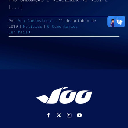
[...]
Por
Voo Audiovisual
|
11 de outubro de
2019
|
Notícias
|
0 Comentários
Ler Mais