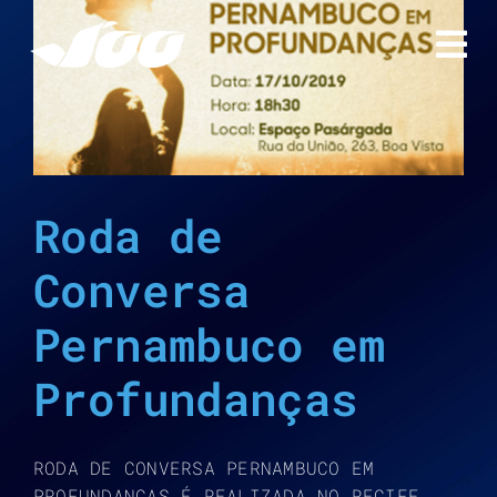
Ir
para
o
conteúdo
Roda de
Conversa
Pernambuco em
Profundanças
RODA DE CONVERSA PERNAMBUCO EM
PROFUNDANÇAS É REALIZADA NO RECIFE