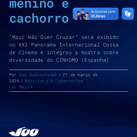
menino e
cachorro
“Maic Não Quer Cruzar” será exibido
no XXI Panorama Internacional Coisa
de Cinema e integrou a mostra sobre
diversidade do CINHOMO (Espanha)
Por
Voo Audiovisual
|
27 de março de
2026
|
Notícias
|
0 Comentários
Ler Mais