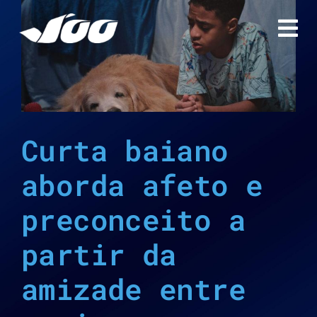
Ir
para
o
conteúdo
Curta baiano
aborda afeto e
preconceito a
partir da
amizade entre