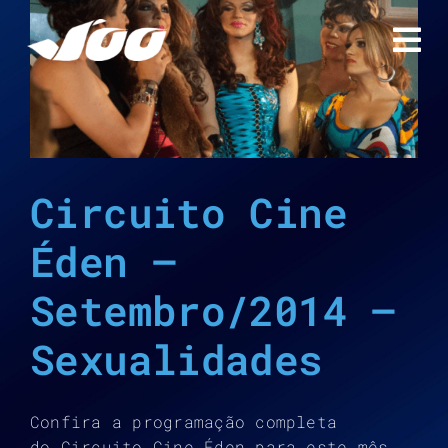
Ir
para
o
conteúdo
Circuito Cine
Éden –
Setembro/2014 –
Sexualidades
Confira a programação completa
do Circuito Cine Éden para este mês