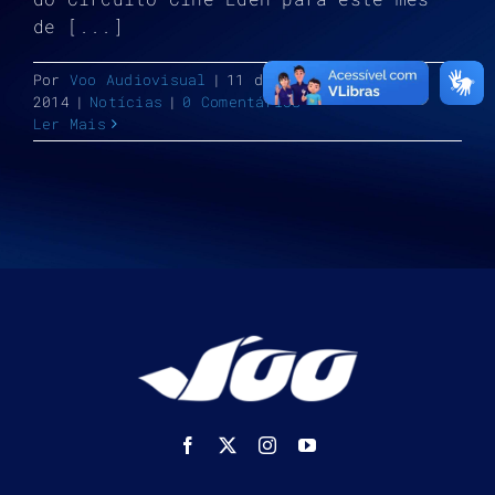
de [...]
Por
Voo Audiovisual
|
11 de setembro de
2014
|
Notícias
|
0 Comentários
Ler Mais