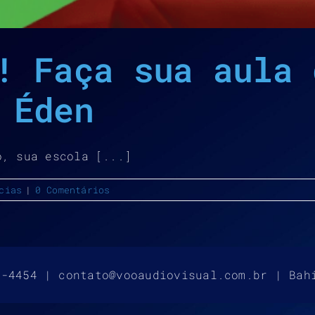
! Faça sua aula 
 Éden
o, sua escola [...]
cias
|
0 Comentários
4-4454 | contato@vooaudiovisual.com.br | Bah