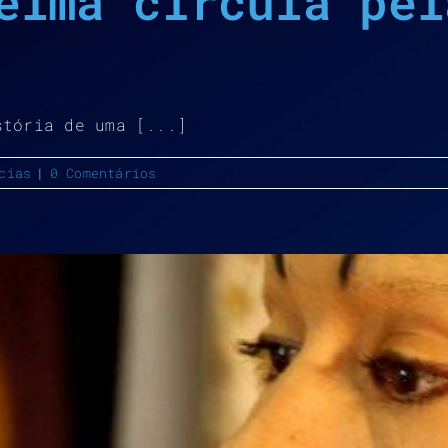
elma circula pel
stória de uma [...]
cias
|
0 Comentários