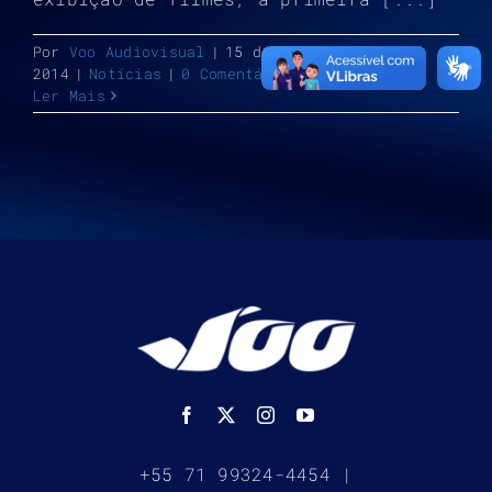
Por
Voo Audiovisual
|
15 de dezembro de
2014
|
Notícias
|
0 Comentários
Ler Mais
+55 71 99324-4454 |