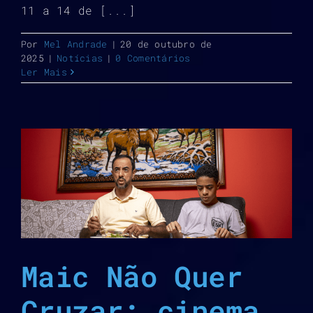
11 a 14 de [...]
Por
Mel Andrade
|
20 de outubro de
2025
|
Notícias
|
0 Comentários
Ler Mais
Maic Não Quer
Cruzar: cinema