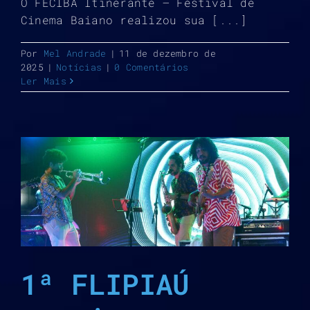
O FECIBA Itinerante – Festival de
Cinema Baiano realizou sua [...]
Por
Mel Andrade
|
11 de dezembro de
2025
|
Notícias
|
0 Comentários
Ler Mais
1ª FLIPIAÚ