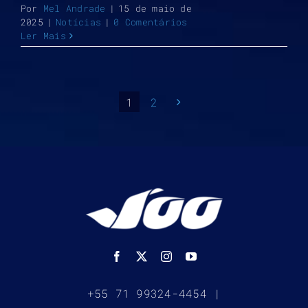
Por
Mel Andrade
|
15 de maio de
2025
|
Notícias
|
0 Comentários
Ler Mais
1
2
+55 71 99324-4454 |