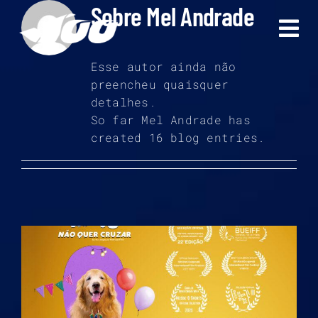
Sobre
Mel Andrade
Ir
para
o
conteúdo
Esse autor ainda não
preencheu quaisquer
detalhes.
So far Mel Andrade has
created 16 blog entries.