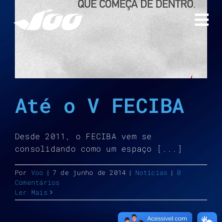
Ir
para
o
conteúdo
Até o V FECIBA
Desde 2011, o FECIBA vem se
consolidando como um espaço [...]
Por
Voo
|
7 de junho de 2014
|
Notícias
|
0
Comentários
Ler Mais