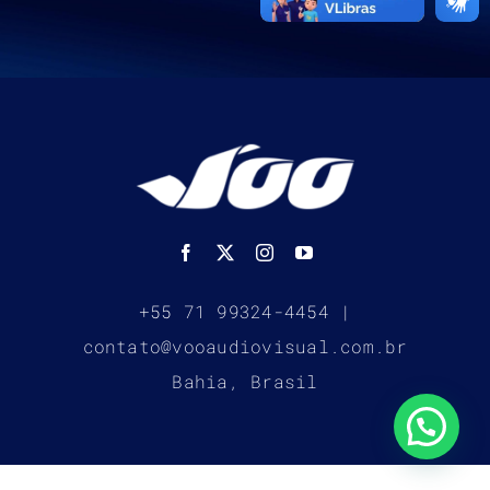
+55 71 99324-4454 |
contato@vooaudiovisual.com.br
Bahia, Brasil