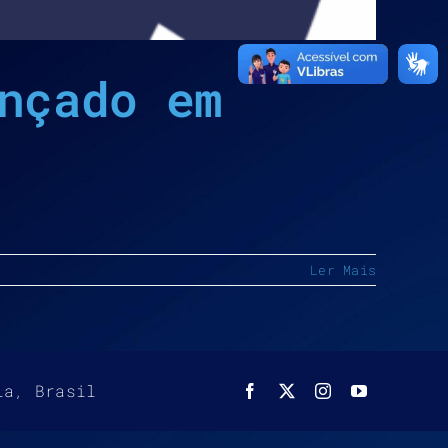
nçado em
Ler Mais
ia, Brasil