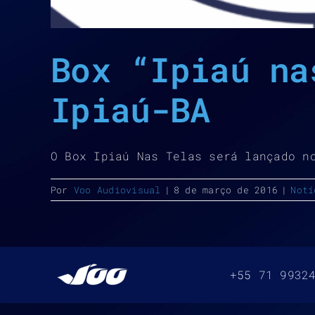
Box “Ipiaú na
Ipiaú-BA
O Box Ipiaú Nas Telas será lançado n
Por
Voo Audiovisual
|
8 de março de 2016
|
Notí
+55 71 9932