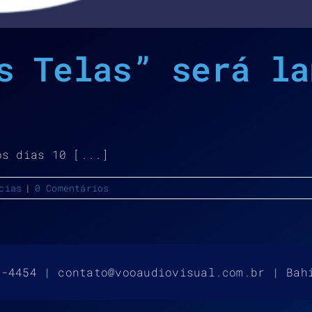
s Telas” será la
os dias 10 [...]
cias
|
0 Comentários
4-4454 | contato@vooaudiovisual.com.br | Bah