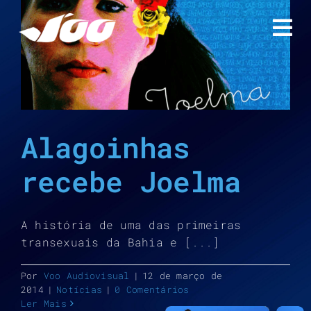
Ir
para
o
conteúdo
Alagoinhas
recebe Joelma
A história de uma das primeiras
transexuais da Bahia e [...]
Por
Voo Audiovisual
|
12 de março de
2014
|
Notícias
|
0 Comentários
Ler Mais