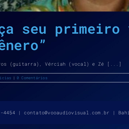
ça seu primeiro 
ênero”
ros (guitarra), Vérciah (vocal) e Zé [...]
ícias
|
0 Comentários
4-4454 | contato@vooaudiovisual.com.br | Bah