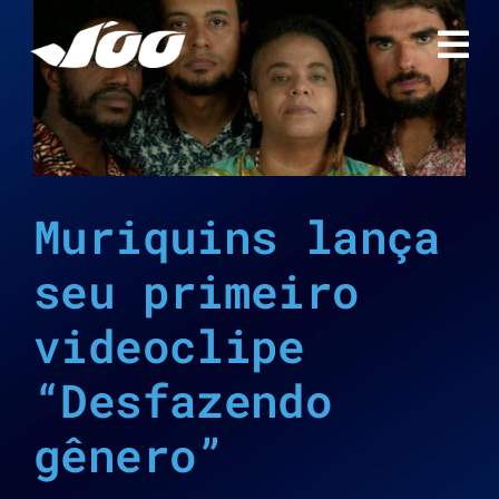
Ir
para
o
conteúdo
Muriquins lança
seu primeiro
videoclipe
“Desfazendo
gênero”