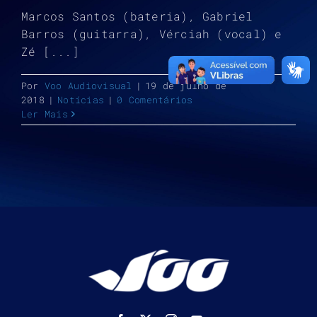
Marcos Santos (bateria), Gabriel
Barros (guitarra), Vérciah (vocal) e
Zé [...]
Por
Voo Audiovisual
|
19 de julho de
2018
|
Notícias
|
0 Comentários
Ler Mais