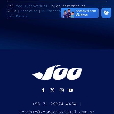
Por
Voo Audiovisual
|
9 de dezembro de
2013
|
Notícias
|
0 Comentários
Ler Mais
+55 71 99324-4454 |
contato@vooaudiovisual.com.br