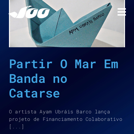
Ir
para
o
conteúdo
Partir O Mar Em
Banda no
Catarse
O artista Ayam Ubráis Barco lança
projeto de Financiamento Colaborativo
[...]