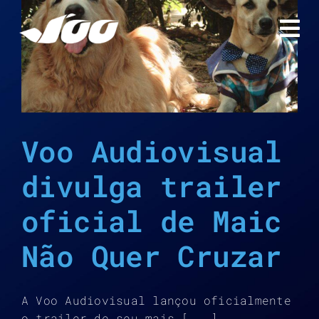
Ir
para
r
o
conteúdo
Voo Audiovisual
divulga trailer
oficial de Maic
Não Quer Cruzar
A Voo Audiovisual lançou oficialmente
o trailer de seu mais [...]