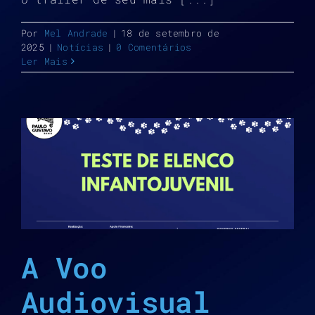
Por
Mel Andrade
|
18 de setembro de
2025
|
Notícias
|
0 Comentários
Ler Mais
A Voo
Audiovisual