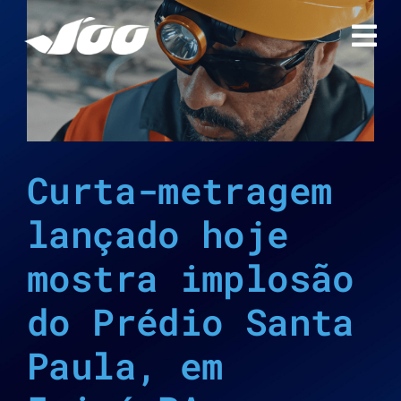
Ir
para
o
conteúdo
Curta-metragem
lançado hoje
mostra implosão
do Prédio Santa
Paula, em