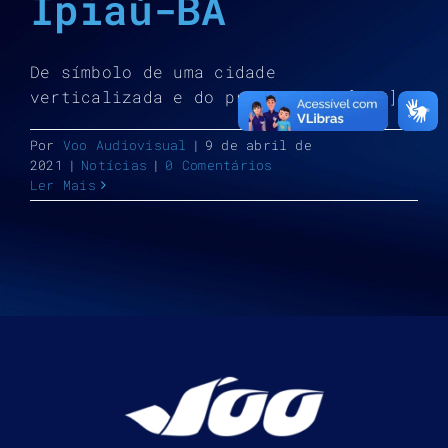
Ipiaú-BA
De símbolo de uma cidade
verticalizada e do progresso à [...]
Por
Voo Audiovisual
|
9 de abril de
2021
|
Notícias
|
0 Comentários
Ler Mais