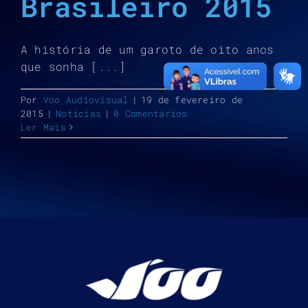
Brasileiro 2015
A história de um garoto de oito anos
que sonha [...]
Por
Voo Audiovisual
|
19 de fevereiro de
2015
|
Notícias
|
0 Comentários
Ler Mais