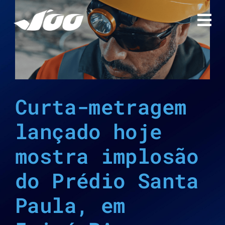
Ir
para
o
conteúdo
Curta-metragem
lançado hoje
mostra implosão
do Prédio Santa
Paula, em