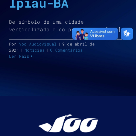
Ipiaú-BA
De símbolo de uma cidade
verticalizada e do progresso à [...]
Por
Voo Audiovisual
|
9 de abril de
2021
|
Notícias
|
0 Comentários
Ler Mais