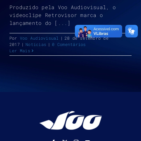
Produzido pela Voo Audiovisual, o
videoclipe Retrovisor marca o
lançamento do [...]
Por
Voo Audiovisual
|
28 de setembro de
2017
|
Notícias
|
0 Comentários
Ler Mais