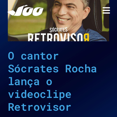
Ir
para
o
conteúdo
O cantor
Sócrates Rocha
lança o
videoclipe
Retrovisor