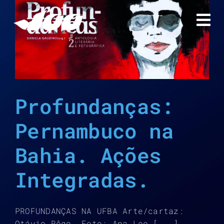
Ir
para
o
conteúdo
Profundanças:
Pernambuco na
Bahia. Ações
Integradas.
PROFUNDANÇAS NA UFBA Arte/cartaz:
Otávio Rêgo. Foto: Ana Lee [...]