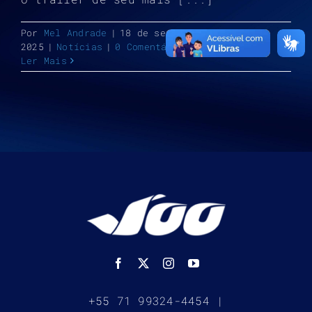
Por
Mel Andrade
|
18 de setembro de
2025
|
Notícias
|
0 Comentários
Ler Mais
+55 71 99324-4454 |