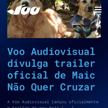
Ir
para
r
o
conteúdo
Voo Audiovisual
divulga trailer
oficial de Maic
Não Quer Cruzar
A Voo Audiovisual lançou oficialmente
o trailer de seu mais [...]